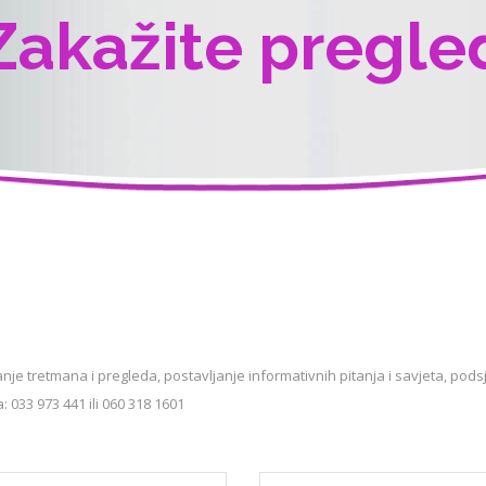
Zakažite pregle
je tretmana i pregleda, postavljanje informativnih pitanja i savjeta, podsj
033 973 441 ili 060 318 1601