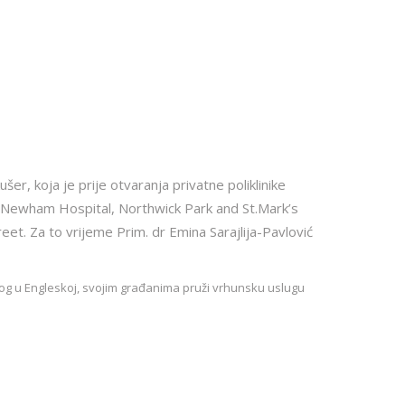
ušer, koja je prije otvaranja privatne poliklinike
l, Newham Hospital, Northwick Park and St.Mark’s
treet. Za to vrijeme Prim. dr Emina Sarajlija-Pavlović
enog u Engleskoj, svojim građanima pruži vrhunsku uslugu