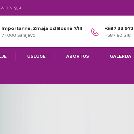
tu hirurgiju
Importanne, Zmaja od Bosne 7/III
+387 33 973
71 000 Sarajevo
+387 60 318 
LJE
USLUGE
ABORTUS
GALERIJA