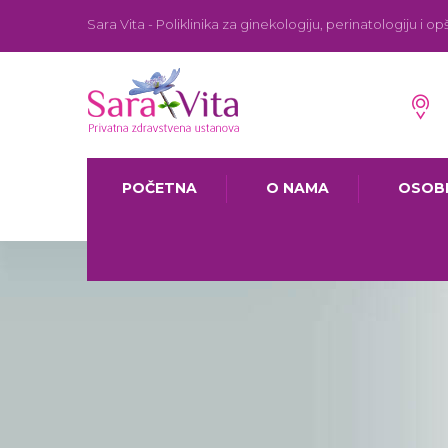
Sara Vita - Poliklinika za ginekologiju, perinatologiju i opš
POČETNA
O NAMA
OSOB