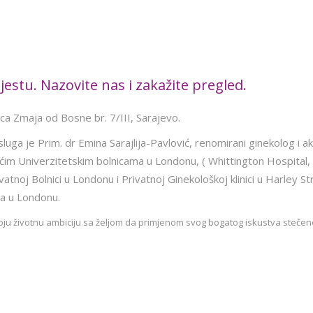
jestu. Nazovite nas i zakažite pregled.
lica Zmaja od Bosne br. 7/III, Sarajevo.
usluga je Prim. dr Emina Sarajlija-Pavlović, renomirani ginekolog i ak
dećim Univerzitetskim bolnicama u Londonu, ( Whittington Hospita
ivatnoj Bolnici u Londonu i Privatnoj Ginekološkoj klinici u Harley S
ga u Londonu.
 svoju životnu ambiciju sa željom da primjenom svog bogatog iskustva steč