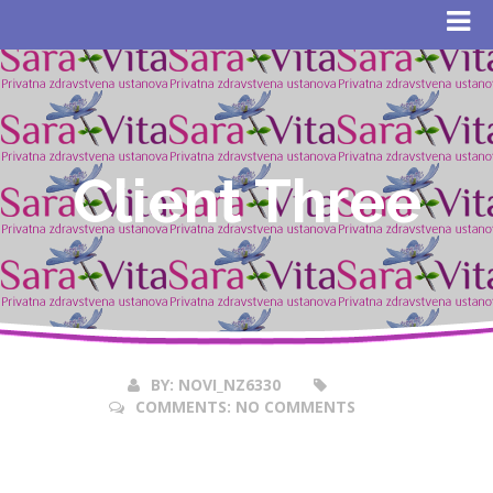
Client Three
16
Jun
2017
BY:
NOVI_NZ6330
COMMENTS:
NO COMMENTS