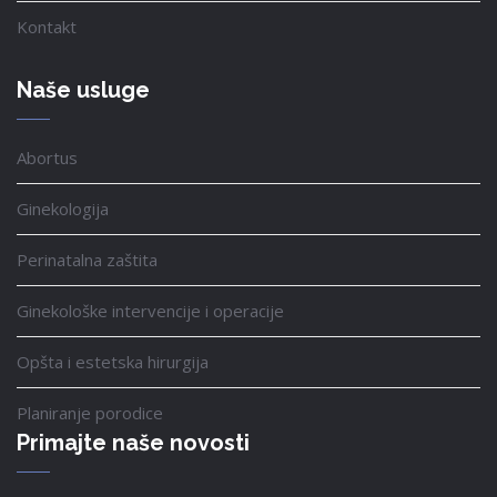
Kontakt
Naše usluge
Abortus
Ginekologija
Perinatalna zaštita
Ginekološke intervencije i operacije
Opšta i estetska hirurgija
Planiranje porodice
Primajte naše novosti