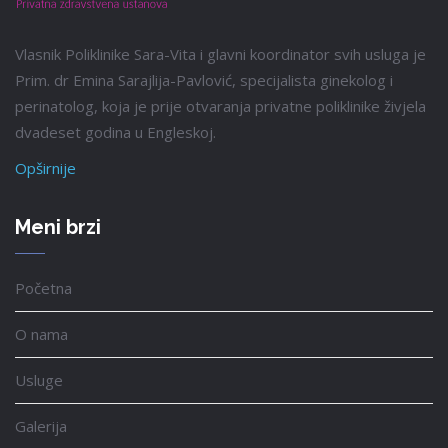
Vlasnik Poliklinike Sara-Vita i glavni koordinator svih usluga je
Prim. dr Emina Sarajlija-Pavlović, specijalista ginekolog i
perinatolog, koja je prije otvaranja privatne poliklinike živjela
dvadeset godina u Engleskoj.
Opširnije
Meni brzi
Početna
O nama
Usluge
Galerija