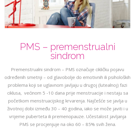
PMS – premenstrualni
sindrom
Premenstrualni sindrom – PMS označuje cikličku pojavu
određenih smetnji – od glavobolje do emotivnih ili psiholoških
problema koji se uglavnom javljaju u drugoj (lutealnoj) fazi
ciklusa, većinom 5 -10 dana prije menstruacije i nestaju sa
početkom menstruacijskog krvarenja. Najčešće se javlja u
životnoj dobi između 30 – 40 godina, iako se može javiti i u
vrijeme puberteta ili premenopauze. Učestalost javljanja
PMS se procjenjuje na oko 60 – 85% svih žena.