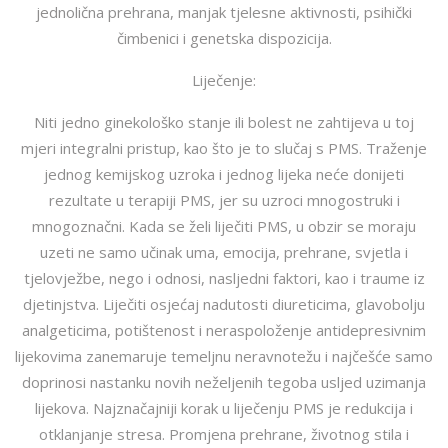
jednolična prehrana, manjak tjelesne aktivnosti, psihički
čimbenici i genetska dispozicija.
Liječenje:
Niti jedno ginekološko stanje ili bolest ne zahtijeva u toj
mjeri integralni pristup, kao što je to slučaj s PMS. Traženje
jednog kemijskog uzroka i jednog lijeka neće donijeti
rezultate u terapiji PMS, jer su uzroci mnogostruki i
mnogoznačni. Kada se želi liječiti PMS, u obzir se moraju
uzeti ne samo učinak uma, emocija, prehrane, svjetla i
tjelovježbe, nego i odnosi, nasljedni faktori, kao i traume iz
djetinjstva. Liječiti osjećaj nadutosti diureticima, glavobolju
analgeticima, potištenost i neraspoloženje antidepresivnim
lijekovima zanemaruje temeljnu neravnotežu i najčešće samo
doprinosi nastanku novih neželjenih tegoba usljed uzimanja
lijekova. Najznačajniji korak u liječenju PMS je redukcija i
otklanjanje stresa. Promjena prehrane, životnog stila i