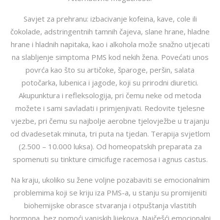
Savjet za prehranu: izbacivanje kofeina, kave, cole ili
čokolade, adstringentnih tamnih čajeva, slane hrane, hladne
hrane i hladnih napitaka, kao i alkohola može snažno utjecati
na slabljenje simptoma PMS kod nekih žena. Povećati unos
povrća kao što su artičoke, šparoge, peršin, salata
potočarka, lubenica i jagode, koji su prirodni diuretici.
Akupunktura i refleksologija, pri čemu neke od metoda
možete i sami savladati i primjenjivati. Redovite tjelesne
vjezbe, pri čemu su najbolje aerobne tjelovježbe u trajanju
od dvadesetak minuta, tri puta na tjedan. Terapija svjetlom
(2.500 – 10.000 luksa). Od homeopatskih preparata za
spomenuti su tinkture cimicifuge racemosa i agnus castus.
Na kraju, ukoliko su žene voljne pozabaviti se emocionalnim
problemima koji se kriju iza PMS-a, u stanju su promijeniti
biohemijske obrasce stvaranja i otpuštanja vlastitih
hormona, bez pomoći vanjskih lijekova. Najčešći emocionalni