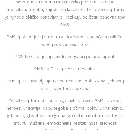
Simptomi su veoma različiti kako po vrsti tako i po
intenzitetu tegoba, zajednička karakteristika ovih simptoma
je njihovo cikličko ponavljanje. Razlikuju se četiri osnovna tipa
PMS:
PMS tip A: osjećaj straha, razdražljivost i pojačana psihička
osjetljivost, anksioznost.
PMS tip C: osjećaj neizdržive gladi i pojačan apetit.
PMS tip D: depresija, nesanica.
PMS tip H: nakupljanje tkivne tekućine, dobitak na tjelesnoj
težini, napetost u prsima.
Ostali simptomi koji se mogu javiti u okviru PMS su: akne,
herpes, urtikarija, osip, tegobe s očima, bolovi u kralježnici,
grlobolja, glavobolja, migrena, grčevi u trubuhu, nadutost u
trbuhu, mučnina, emocionalna nestabilnost, sklonost