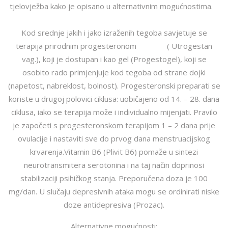
tjelovježba kako je opisano u alternativnim mogućnostima.
Kod srednje jakih i jako izraženih tegoba savjetuje se
terapija prirodnim progesteronom ( Utrogestan
vag.), koji je dostupan i kao gel (Progestogel), koji se
osobito rado primjenjuje kod tegoba od strane dojki
(napetost, nabreklost, bolnost). Progesteronski preparati se
koriste u drugoj polovici ciklusa: uobičajeno od 14. – 28. dana
ciklusa, iako se terapija može i individualno mijenjati. Pravilo
je započeti s progesteronskom terapijom 1 – 2 dana prije
ovulacije i nastaviti sve do prvog dana menstruacijskog
krvarenja.Vitamin B6 (Plivit B6) pomaže u sintezi
neurotransmitera serotonina i na taj način doprinosi
stabilizaciji psihičkog stanja. Preporučena doza je 100
mg/dan. U slučaju depresivnih ataka mogu se ordinirati niske
doze antidepresiva (Prozac).
Alternativne mogućnosti: