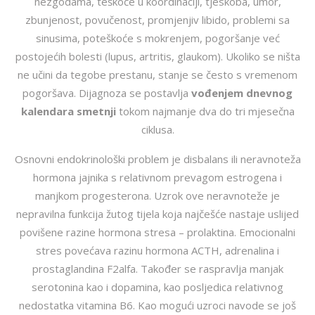
nezgodama, teškoće u koordinaciji, tjeskoba, umor,
zbunjenost, povučenost, promjenjiv libido, problemi sa
sinusima, poteškoće s mokrenjem, pogoršanje već
postojećih bolesti (lupus, artritis, glaukom). Ukoliko se ništa
ne učini da tegobe prestanu, stanje se često s vremenom
pogoršava. Dijagnoza se postavlja
vođenjem dnevnog
kalendara smetnji
tokom najmanje dva do tri mjesečna
ciklusa.
Osnovni endokrinološki problem je disbalans ili neravnoteža
hormona jajnika s relativnom prevagom estrogena i
manjkom progesterona. Uzrok ove neravnoteže je
nepravilna funkcija žutog tijela koja najčešće nastaje uslijed
povišene razine hormona stresa – prolaktina. Emocionalni
stres povećava razinu hormona ACTH, adrenalina i
prostaglandina F2alfa. Također se raspravlja manjak
serotonina kao i dopamina, kao posljedica relativnog
nedostatka vitamina B6. Kao mogući uzroci navode se još