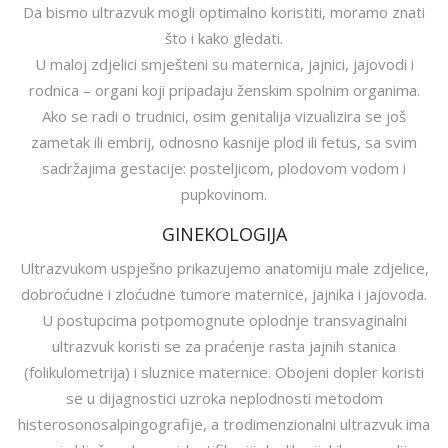
Da bismo ultrazvuk mogli optimalno koristiti, moramo znati
što i kako gledati.
U maloj zdjelici smješteni su maternica, jajnici, jajovodi i
rodnica – organi koji pripadaju ženskim spolnim organima.
Ako se radi o trudnici, osim genitalija vizualizira se još
zametak ili embrij, odnosno kasnije plod ili fetus, sa svim
sadržajima gestacije: posteljicom, plodovom vodom i
pupkovinom.
GINEKOLOGIJA
Ultrazvukom uspješno prikazujemo anatomiju male zdjelice,
dobroćudne i zloćudne tumore maternice, jajnika i jajovoda.
U postupcima potpomognute oplodnje transvaginalni
ultrazvuk koristi se za praćenje rasta jajnih stanica
(folikulometrija) i sluznice maternice. Obojeni dopler koristi
se u dijagnostici uzroka neplodnosti metodom
histerosonosalpingografije, a trodimenzionalni ultrazvuk ima