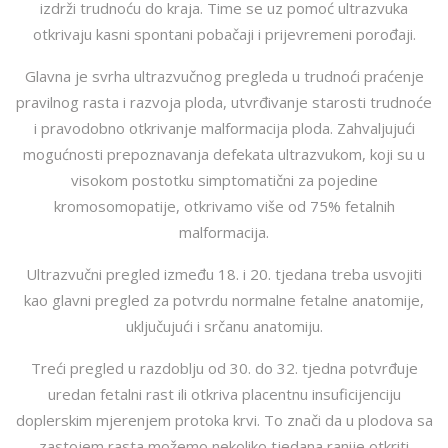
izdrži trudnoću do kraja. Time se uz pomoć ultrazvuka
otkrivaju kasni spontani pobačaji i prijevremeni porođaji.
Glavna je svrha ultrazvučnog pregleda u trudnoći praćenje
pravilnog rasta i razvoja ploda, utvrđivanje starosti trudnoće
i pravodobno otkrivanje malformacija ploda. Zahvaljujući
mogućnosti prepoznavanja defekata ultrazvukom, koji su u
visokom postotku simptomatični za pojedine
kromosomopatije, otkrivamo više od 75% fetalnih
malformacija.
Ultrazvučni pregled između 18. i 20. tjedana treba usvojiti
kao glavni pregled za potvrdu normalne fetalne anatomije,
uključujući i srčanu anatomiju.
Treći pregled u razdoblju od 30. do 32. tjedna potvrđuje
uredan fetalni rast ili otkriva placentnu insuficijenciju
doplerskim mjerenjem protoka krvi. To znači da u plodova sa
zastojem rasta možemo nekoliko tjedana ranije otkriti