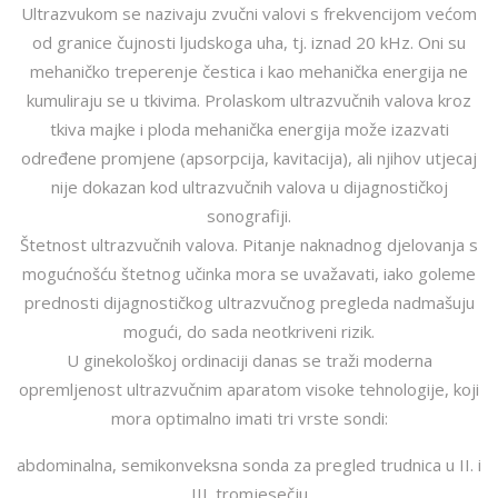
Ultrazvukom se nazivaju zvučni valovi s frekvencijom većom
od granice čujnosti ljudskoga uha, tj. iznad 20 kHz. Oni su
mehaničko treperenje čestica i kao mehanička energija ne
kumuliraju se u tkivima. Prolaskom ultrazvučnih valova kroz
tkiva majke i ploda mehanička energija može izazvati
određene promjene (apsorpcija, kavitacija), ali njihov utjecaj
nije dokazan kod ultrazvučnih valova u dijagnostičkoj
sonografiji.
Štetnost ultrazvučnih valova. Pitanje naknadnog djelovanja s
mogućnošću štetnog učinka mora se uvažavati, iako goleme
prednosti dijagnostičkog ultrazvučnog pregleda nadmašuju
mogući, do sada neotkriveni rizik.
U ginekološkoj ordinaciji danas se traži moderna
opremljenost ultrazvučnim aparatom visoke tehnologije, koji
mora optimalno imati tri vrste sondi:
abdominalna, semikonveksna sonda za pregled trudnica u II. i
III. tromjesečju