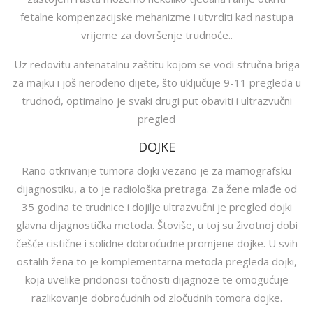
fetalne kompenzacijske mehanizme i utvrditi kad nastupa
vrijeme za dovršenje trudnoće..
Uz redovitu antenatalnu zaštitu kojom se vodi stručna briga
za majku i još nerođeno dijete, što uključuje 9-11 pregleda u
trudnoći, optimalno je svaki drugi put obaviti i ultrazvučni
pregled
DOJKE
Rano otkrivanje tumora dojki vezano je za mamografsku
dijagnostiku, a to je radiološka pretraga. Za žene mlađe od
35 godina te trudnice i dojilje ultrazvučni je pregled dojki
glavna dijagnostička metoda. Štoviše, u toj su životnoj dobi
češće cistične i solidne dobroćudne promjene dojke. U svih
ostalih žena to je komplementarna metoda pregleda dojki,
koja uvelike pridonosi točnosti dijagnoze te omogućuje
razlikovanje dobroćudnih od zločudnih tomora dojke.