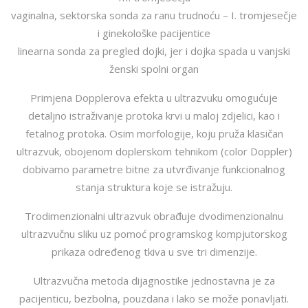
vaginalna, sektorska sonda za ranu trudnoću – I. tromjesečje
i ginekološke pacijentice
linearna sonda za pregled dojki, jer i dojka spada u vanjski
ženski spolni organ
Primjena Dopplerova efekta u ultrazvuku omogućuje
detaljno istraživanje protoka krvi u maloj zdjelici, kao i
fetalnog protoka. Osim morfologije, koju pruža klasičan
ultrazvuk, obojenom doplerskom tehnikom (color Doppler)
dobivamo parametre bitne za utvrđivanje funkcionalnog
stanja struktura koje se istražuju.
Trodimenzionalni ultrazvuk obrađuje dvodimenzionalnu
ultrazvučnu sliku uz pomoć programskog kompjutorskog
prikaza određenog tkiva u sve tri dimenzije.
Ultrazvučna metoda dijagnostike jednostavna je za
pacijenticu, bezbolna, pouzdana i lako se može ponavljati.