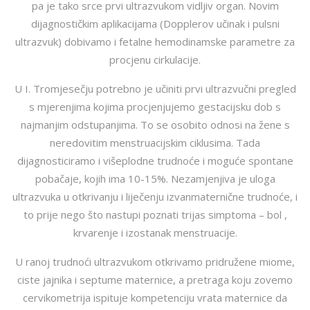
pa je tako srce prvi ultrazvukom vidljiv organ. Novim
dijagnostičkim aplikacijama (Dopplerov učinak i pulsni
ultrazvuk) dobivamo i fetalne hemodinamske parametre za
procjenu cirkulacije.
U I. Tromjesečju potrebno je učiniti prvi ultrazvučni pregled
s mjerenjima kojima procjenjujemo gestacijsku dob s
najmanjim odstupanjima. To se osobito odnosi na žene s
neredovitim menstruacijskim ciklusima. Tada
dijagnosticiramo i višeplodne trudnoće i moguće spontane
pobačaje, kojih ima 10-15%. Nezamjenjiva je uloga
ultrazvuka u otkrivanju i liječenju izvanmaternične trudnoće, i
to prije nego što nastupi poznati trijas simptoma – bol ,
krvarenje i izostanak menstruacije.
U ranoj trudnoći ultrazvukom otkrivamo pridružene miome,
ciste jajnika i septume maternice, a pretraga koju zovemo
cervikometrija ispituje kompetenciju vrata maternice da