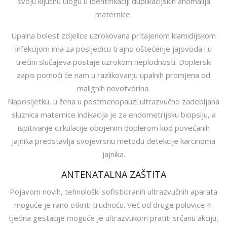
svoju ključnu ulogu u identifikaciji duplikacijskih anomalija
maternice.
Upalna bolest zdjelice uzrokovana pritajenom klamidijskom
infekcijom ima za posljedicu trajno oštećenje jajovoda i u
trećini slučajeva postaje uzrokom neplodnosti. Doplerski
zapis pomoći će nam u razlikovanju upalnih promjena od
malignih novotvorina.
Naposljetku, u žena u postmenopauzi ultrazvučno zadebljana
sluznica maternice indikacija je za endometrijsku biopsiju, a
ispitivanje cirkulacije obojenim doplerom kod povećanih
jajnika predstavlja svojevrsnu metodu detekcije karcinoma
jajnika.
ANTENATALNA ZAŠTITA
Pojavom novih, tehnološki sofisticiranih ultrazvučnih aparata
moguće je rano otkriti trudnoću. Već od druge polovice 4.
tjedna gestacije moguće je ultrazvukom pratiti srčanu akciju,